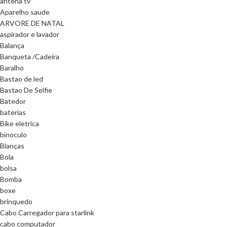
antena tv
Aparelho saude
ARVORE DE NATAL
aspirador e lavador
Balança
Banqueta /Cadeira
Baralho
Bastao de led
Bastao De Selfie
Batedor
baterias
Bike eletrica
binoculo
Blanças
Bola
bolsa
Bomba
boxe
brinquedo
Cabo Carregador para starlink
cabo computador