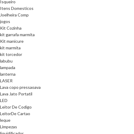
Isqueiro
Itens Domesticos
Joelheira Comp
jogos
Kit Cozinha
kit garrafa marmita
Kit manicure
kit marmita
kit torcedor
labubu
lampada
lanterna
LASER
Lava copo pressaoava
Lava Jato Portatil
LED
Leitor De Codigo
LeitorDe Cartao
leque
Limpezas
liquidificador