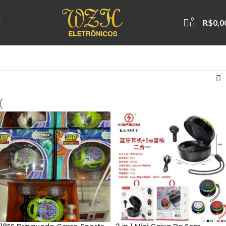
0
R$
0,0