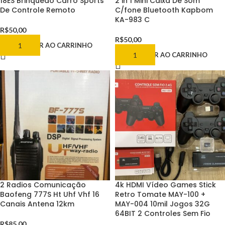
18ES Brinquedo Carro Sports
2 in 1 Mini Caixa De Som
De Controle Remoto
C/fone Bluetooth Kapbom
KA-983 C
R$
50,00
R$
50,00
ADICIONAR AO CARRINHO
ADICIONAR AO CARRINHO
2 Radios Comunicação
4k HDMI Vídeo Games Stick
Baofeng 777S Ht Uhf Vhf 16
Retro Tomate MAY-100 +
Canais Antena 12km
MAY-004 10mil Jogos 32G
64BIT 2 Controles Sem Fio
R$
85,00