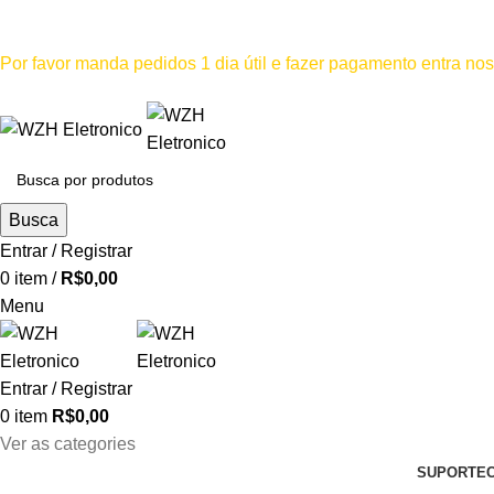
Mínimo comprar para retira na loja--R$500, Para entrega--R$1
Por favor manda pedidos 1 dia útil e fazer pagamento entra n
Por favor não
Busca
Entrar / Registrar
0
item
/
R$
0,00
Menu
Entrar / Registrar
0
item
R$
0,00
Ver as categories
SUPORTE