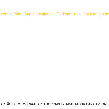
000
os contas WhatsApp,e próximo dia Podemos alcançar o tempo de
 efetuar pagamento antes de entrar em contato conosco , se pagamento
CARTÃO DE MEMORIA
ADAPTADOR
CABOS, ADAPTADOR PARA TV
FONE