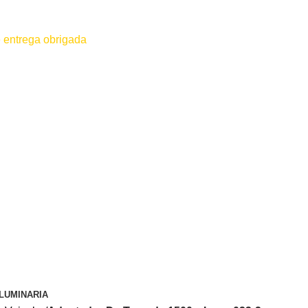
 entrega obrigada
 for efetuado antes do contato conosco o dinheiro não será devolvido
LUMINARIA