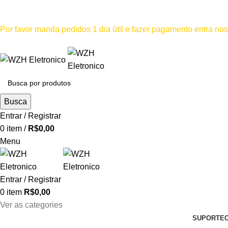
Mínimo comprar para retira na loja--R$500, Para entrega--R$1
Por favor manda pedidos 1 dia útil e fazer pagamento entra n
Por favor não
Busca
Entrar / Registrar
0
item
/
R$
0,00
Menu
Entrar / Registrar
0
item
R$
0,00
Ver as categories
SUPORTE