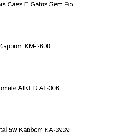
is Caes E Gatos Sem Fio
i Kapbom KM-2600
omate AIKER AT-006
gital 5w Kapbom KA-3939