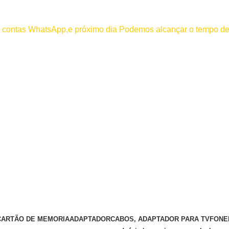
000
os contas WhatsApp,e próximo dia Podemos alcançar o tempo de
 efetuar pagamento antes de entrar em contato conosco , se pagamento
CARTÃO DE MEMORIA
ADAPTADOR
CABOS, ADAPTADOR PARA TV
FONE