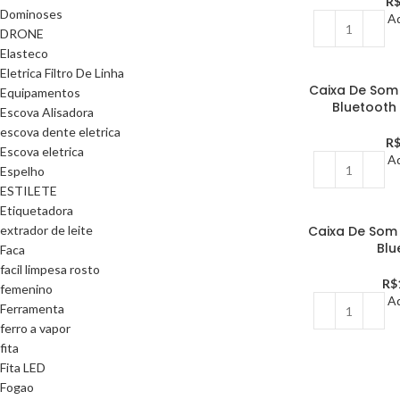
R
Dominoses
Ad
DRONE
Elasteco
Eletrica Filtro De Linha
Caixa De Som
Equipamentos
Bluetooth
Escova Alisadora
escova dente eletrica
R
Escova eletrica
Ad
Espelho
ESTILETE
Etiquetadora
extrador de leite
Caixa De Som
Blu
Faca
facil limpesa rosto
R$
femenino
Ad
Ferramenta
ferro a vapor
fita
Fita LED
Fogao