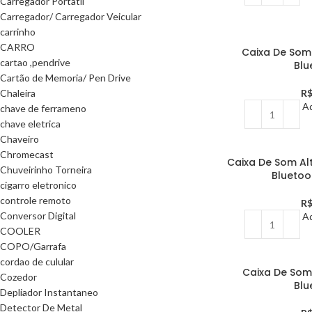
Carregador Portatil
Carregador/ Carregador Veicular
carrinho
CARRO
Caixa De Som
cartao ,pendrive
Blu
Cartão de Memoria/ Pen Drive
Chaleira
R
Ad
chave de ferrameno
chave eletrica
Chaveiro
Chromecast
Caixa De Som A
Chuveirinho Torneira
Bluetoo
cigarro eletronico
controle remoto
R
Conversor Digital
Ad
COOLER
COPO/Garrafa
cordao de culular
Caixa De Som
Cozedor
Blu
Depliador Instantaneo
Detector De Metal