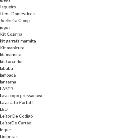
Isqueiro
Itens Domesticos
Joelheira Comp
jogos
Kit Cozinha
kit garrafa marmita
Kit manicure
kit marmita
kit torcedor
labubu
lampada
lanterna
LASER
Lava copo pressaoava
Lava Jato Portatil
LED
Leitor De Codigo
LeitorDe Cartao
leque
Limpezas