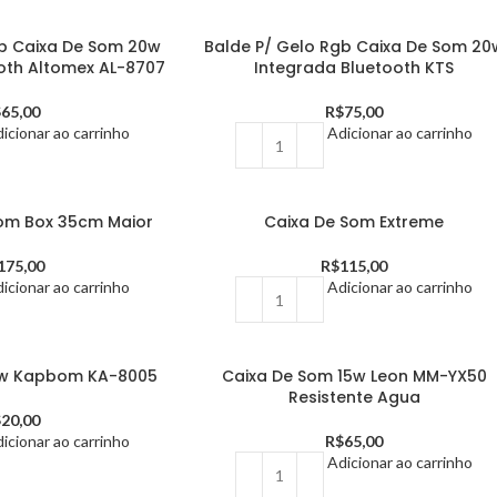
gb Caixa De Som 20w
Balde P/ Gelo Rgb Caixa De Som 20
oth Altomex AL-8707
Integrada Bluetooth KTS
$
65,00
R$
75,00
icionar ao carrinho
Adicionar ao carrinho
om Box 35cm Maior
Caixa De Som Extreme
175,00
R$
115,00
icionar ao carrinho
Adicionar ao carrinho
0w Kapbom KA-8005
Caixa De Som 15w Leon MM-YX50
Resistente Agua
$
20,00
icionar ao carrinho
R$
65,00
Adicionar ao carrinho