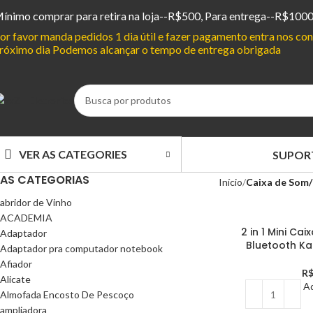
ínimo comprar para retira na loja--R$500, Para entrega--R$100
or favor manda pedidos 1 dia útil e fazer pagamento entra nos c
róximo dia Podemos alcançar o tempo de entrega obrigada
VER AS CATEGORIES
SUPOR
AS CATEGORIAS
Início
Caixa de Som/
abridor de Vinho
ACADEMIA
2 in 1 Mini Ca
Adaptador
Bluetooth K
Adaptador pra computador notebook
Afiador
R
Alicate
Ad
Almofada Encosto De Pescoço
ampliadora