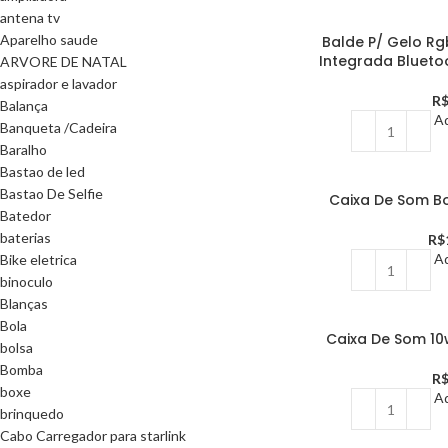
antena tv
Aparelho saude
Balde P/ Gelo R
Integrada Blueto
ARVORE DE NATAL
aspirador e lavador
R
Balança
Ad
Banqueta /Cadeira
Baralho
Bastao de led
Bastao De Selfie
Caixa De Som B
Batedor
baterias
R$
Ad
Bike eletrica
binoculo
Blanças
Bola
Caixa De Som 1
bolsa
Bomba
R
boxe
Ad
brinquedo
Cabo Carregador para starlink