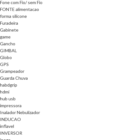
Fone com Fio/ sem Fio
FONTE alimentacao
forma silicone
Furadeira
Gabinete
game
Gancho
GIMBAL
Globo
GPS
Grampeador
Guarda Chuva
habdgrip
hdmi
hub usb
impressora
Inalador Nebulizador
INDUCAO
inflavel
INVERSOR
ipega