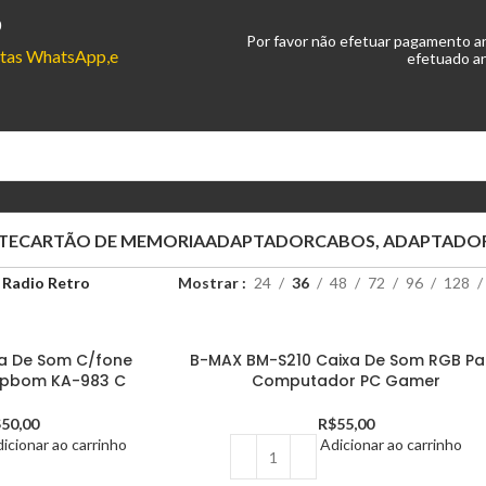
0
Por favor não efetuar pagamento a
ontas WhatsApp,e
efetuado an
TE
CARTÃO DE MEMORIA
ADAPTADOR
CABOS, ADAPTADOR
 Radio Retro
Mostrar
24
36
48
72
96
128
ixa De Som C/fone
B-MAX BM-S210 Caixa De Som RGB Pa
apbom KA-983 C
Computador PC Gamer
$
50,00
R$
55,00
icionar ao carrinho
Adicionar ao carrinho