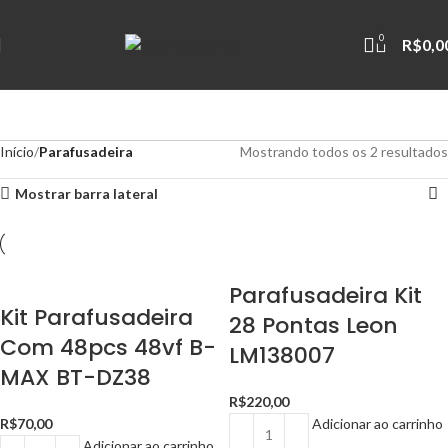
0
R$
0,0
Início
Parafusadeira
Mostrando todos os 2 resultados
Mostrar barra lateral
Parafusadeira Kit
Kit Parafusadeira
28 Pontas Leon
Com 48pcs 48vf B-
LM138007
MAX BT-DZ38
R$
220,00
R$
70,00
Adicionar ao carrinho
Adicionar ao carrinho