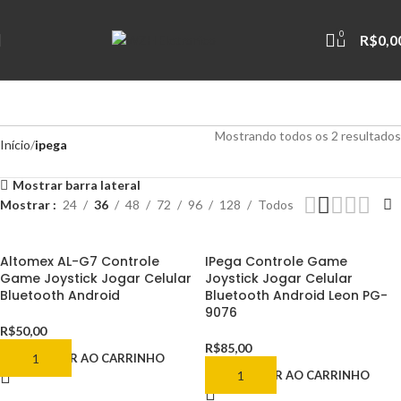
0
R$
0,0
Mostrando todos os 2 resultados
Início
ipega
Mostrar barra lateral
Mostrar
24
36
48
72
96
128
Todos
Altomex AL-G7 Controle
IPega Controle Game
Game Joystick Jogar Celular
Joystick Jogar Celular
Bluetooth Android
Bluetooth Android Leon PG-
9076
R$
50,00
R$
85,00
ADICIONAR AO CARRINHO
ADICIONAR AO CARRINHO