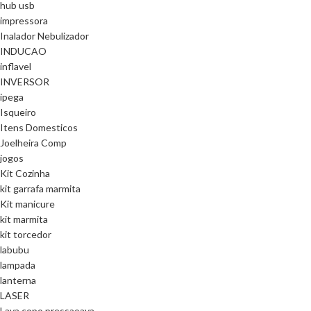
hub usb
impressora
Inalador Nebulizador
INDUCAO
inflavel
INVERSOR
ipega
Isqueiro
Itens Domesticos
Joelheira Comp
jogos
Kit Cozinha
kit garrafa marmita
Kit manicure
kit marmita
kit torcedor
labubu
lampada
lanterna
LASER
Lava copo pressaoava