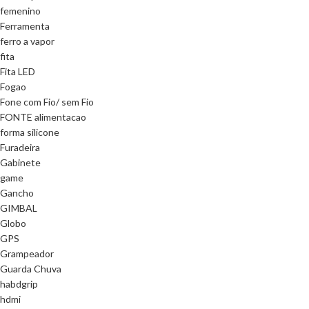
femenino
Ferramenta
ferro a vapor
fita
Fita LED
Fogao
Fone com Fio/ sem Fio
FONTE alimentacao
forma silicone
Furadeira
Gabinete
game
Gancho
GIMBAL
Globo
GPS
Grampeador
Guarda Chuva
habdgrip
hdmi