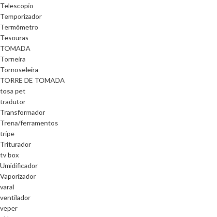
Telescopio
Temporizador
Termômetro
Tesouras
TOMADA
Torneira
Tornoseleira
TORRE DE TOMADA
tosa pet
tradutor
Transformador
Trena/ferramentos
tripe
Triturador
tv box
Umidificador
Vaporizador
varal
ventilador
veper