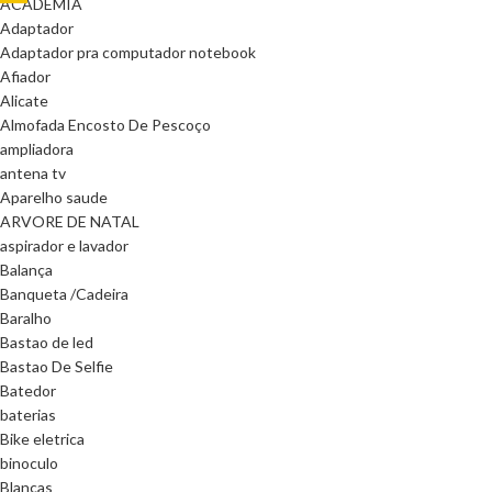
ACADEMIA
Adaptador
Adaptador pra computador notebook
Afiador
Alicate
Almofada Encosto De Pescoço
ampliadora
antena tv
Aparelho saude
ARVORE DE NATAL
aspirador e lavador
Balança
Banqueta /Cadeira
Baralho
Bastao de led
Bastao De Selfie
Batedor
baterias
Bike eletrica
binoculo
Blanças