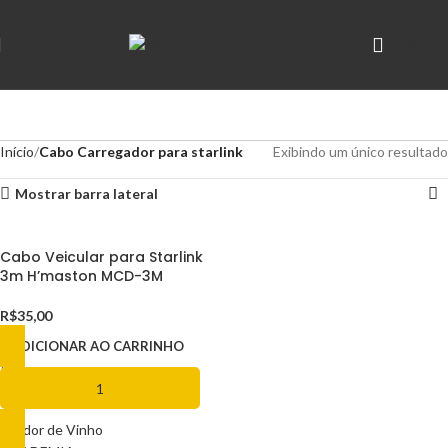
R$
0,
Início
Cabo Carregador para starlink
Exibindo um único resultado
Mostrar barra lateral
Cabo Veicular para Starlink
3m H’maston MCD-3M
R$
35,00
ADICIONAR AO CARRINHO
AS CATEGORIAS
abridor de Vinho