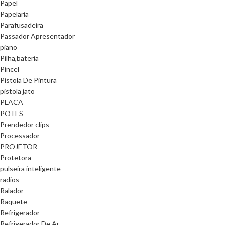
Papel
Papelaria
Parafusadeira
Passador Apresentador
piano
Pilha,bateria
Pincel
Pistola De Pintura
pistola jato
PLACA
POTES
Prendedor clips
Processador
PROJETOR
Protetora
pulseira inteligente
radios
Ralador
Raquete
Refrigerador
Refrigerador De Ar