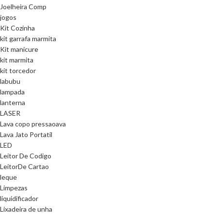
Joelheira Comp
jogos
Kit Cozinha
kit garrafa marmita
Kit manicure
kit marmita
kit torcedor
labubu
lampada
lanterna
LASER
Lava copo pressaoava
Lava Jato Portatil
LED
Leitor De Codigo
LeitorDe Cartao
leque
Limpezas
liquidificador
Lixadeira de unha