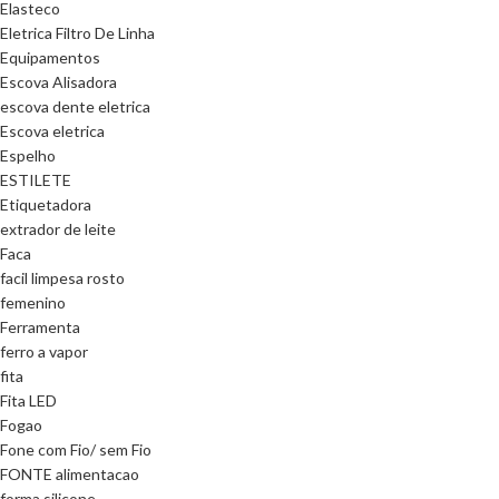
Elasteco
Eletrica Filtro De Linha
Equipamentos
Escova Alisadora
escova dente eletrica
Escova eletrica
Espelho
ESTILETE
Etiquetadora
extrador de leite
Faca
facil limpesa rosto
femenino
Ferramenta
ferro a vapor
fita
Fita LED
Fogao
Fone com Fio/ sem Fio
FONTE alimentacao
forma silicone