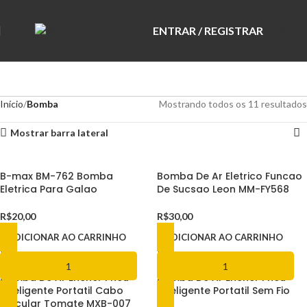
ENTRAR / REGISTRAR
R$
0,
Início
Bomba
Mostrando todos os 11 resultados
Mostrar barra lateral
B-max BM-762 Bomba
Bomba De Ar Eletrico Funcao
Eletrica Para Galao
De Sucsao Leon MM-FY568
R$
20,00
R$
30,00
ADICIONAR AO CARRINHO
ADICIONAR AO CARRINHO
Bomba De Ar Encher Pneu
Bomba De Ar Encher Pneu
Inteligente Portatil Cabo
Inteligente Portatil Sem Fio
Veicular Tomate MXB-007