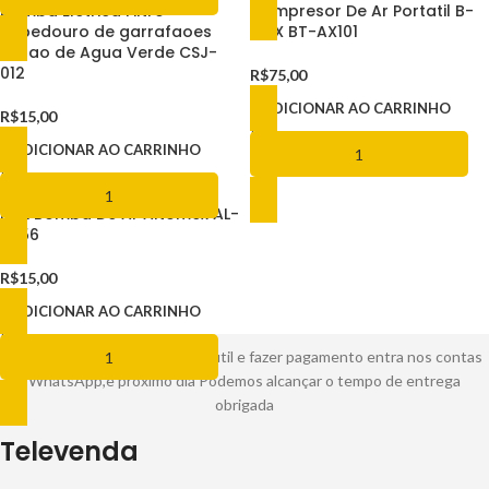
Bomba Eletrica Filtro
Compresor De Ar Portatil B-
Bebedouro de garrafaoes
MAX BT-AX101
Galao de Agua Verde CSJ-
012
R$
75,00
ADICIONAR AO CARRINHO
R$
15,00
ADICIONAR AO CARRINHO
Mini Bomba De Ar Altomex AL-
3756
R$
15,00
ADICIONAR AO CARRINHO
Por favor manda pedidos 1 dia útil e fazer pagamento entra nos contas
WhatsApp,e próximo dia Podemos alcançar o tempo de entrega
obrigada
Televenda