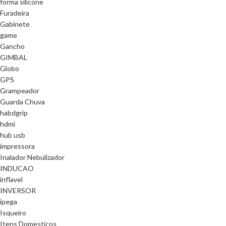
forma silicone
Furadeira
Gabinete
game
Gancho
GIMBAL
Globo
GPS
Grampeador
Guarda Chuva
habdgrip
hdmi
hub usb
impressora
Inalador Nebulizador
INDUCAO
inflavel
INVERSOR
ipega
Isqueiro
Itens Domesticos