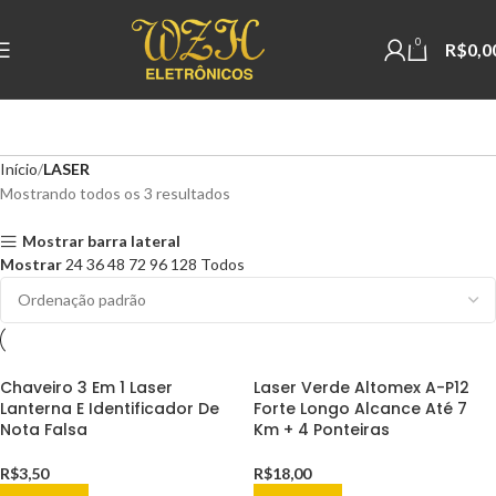
0
R$
0,0
Início
LASER
Mostrando todos os 3 resultados
Mostrar barra lateral
Mostrar
24
36
48
72
96
128
Todos
Chaveiro 3 Em 1 Laser
Laser Verde Altomex A-P12
Lanterna E Identificador De
Forte Longo Alcance Até 7
Nota Falsa
Km + 4 Ponteiras
R$
3,50
R$
18,00