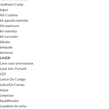
Joelheira Comp
jogos
Kit Cozinha
kit garrafa marmita
Kit manicure
kit marmita
kit torcedor
labubu
lampada
lanterna
LASER
Lava copo pressaoava
Lava Jato Portatil
LED
Leitor De Codigo
LeitorDe Cartao
leque
Limpezas
liquidificador
Lixadeira de unha