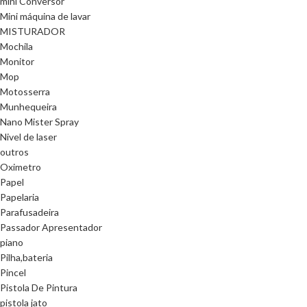
mini Conversor
Mini máquina de lavar
MISTURADOR
Mochila
Monitor
Mop
Motosserra
Munhequeira
Nano Mister Spray
Nivel de laser
outros
Oximetro
Papel
Papelaria
Parafusadeira
Passador Apresentador
piano
Pilha,bateria
Pincel
Pistola De Pintura
pistola jato