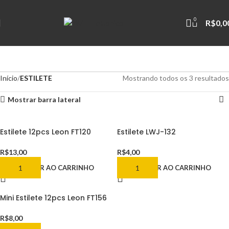
0
R$
0,0
Início
ESTILETE
Mostrando todos os 3 resultados
Mostrar barra lateral
Estilete 12pcs Leon FT120
Estilete LWJ-132
R$
13,00
R$
4,00
ADICIONAR AO CARRINHO
ADICIONAR AO CARRINHO
Mini Estilete 12pcs Leon FT156
R$
8,00