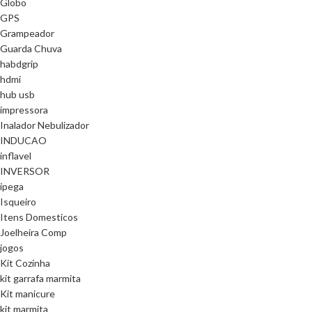
Globo
GPS
Grampeador
Guarda Chuva
habdgrip
hdmi
hub usb
impressora
Inalador Nebulizador
INDUCAO
inflavel
INVERSOR
ipega
Isqueiro
Itens Domesticos
Joelheira Comp
jogos
Kit Cozinha
kit garrafa marmita
Kit manicure
kit marmita