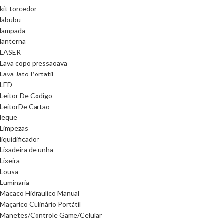
kit torcedor
labubu
lampada
lanterna
LASER
Lava copo pressaoava
Lava Jato Portatil
LED
Leitor De Codigo
LeitorDe Cartao
leque
Limpezas
liquidificador
Lixadeira de unha
Lixeira
Lousa
Luminaria
Macaco Hidraulico Manual
Maçarico Culinário Portátil
Manetes/Controle Game/Celular