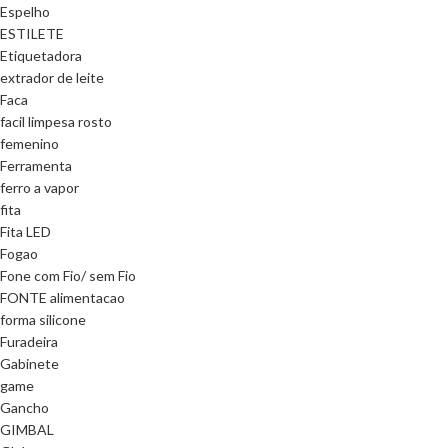
Espelho
ESTILETE
Etiquetadora
extrador de leite
Faca
facil limpesa rosto
femenino
Ferramenta
ferro a vapor
fita
Fita LED
Fogao
Fone com Fio/ sem Fio
FONTE alimentacao
forma silicone
Furadeira
Gabinete
game
Gancho
GIMBAL