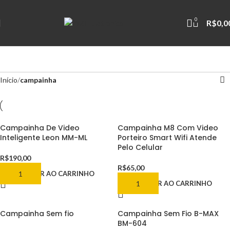
0
R$
0,0
Início
campainha
Campainha De Video
Campainha M8 Com Video
Inteligente Leon MM-ML
Porteiro Smart Wifi Atende
Pelo Celular
R$
190,00
R$
65,00
ADICIONAR AO CARRINHO
ADICIONAR AO CARRINHO
Campainha Sem fio
Campainha Sem Fio B-MAX
BM-604