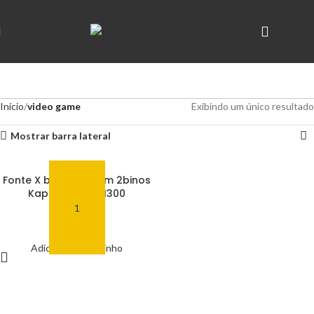
R$
0,
Início
video game
Exibindo um único resultado
Mostrar barra lateral
Fonte X box X360 Slim 2binos
Kapbom KAP-H300
R$
45,00
Adicionar ao carrinho