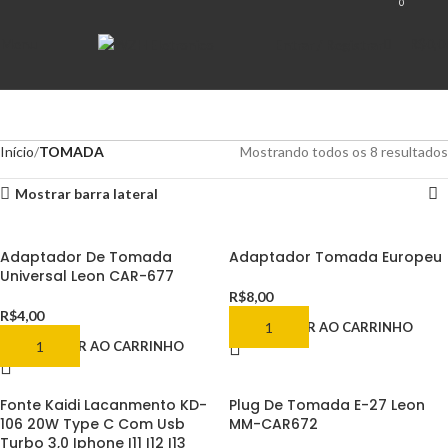
0
Menu
R$
0,0
Entrar / Registrar
Início
TOMADA
Mostrando todos os 8 resultados
Mostrar barra lateral
Adaptador De Tomada
Adaptador Tomada Europeu
Universal Leon CAR-677
R$
8,00
R$
4,00
ADICIONAR AO CARRINHO
ADICIONAR AO CARRINHO
Fonte Kaidi Lacanmento KD-
Plug De Tomada E-27 Leon
106 20W Type C Com Usb
MM-CAR672
Turbo 3,0 Iphone I11 I12 I13