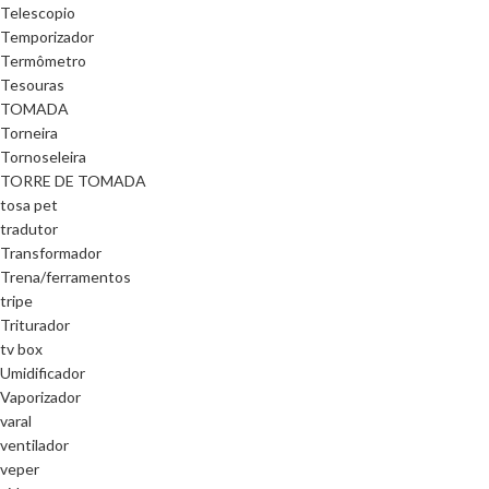
Telescopio
Temporizador
Termômetro
Tesouras
TOMADA
Torneira
Tornoseleira
TORRE DE TOMADA
tosa pet
tradutor
Transformador
Trena/ferramentos
tripe
Triturador
tv box
Umidificador
Vaporizador
varal
ventilador
veper