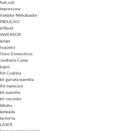
hub usb
impressora
Inalador Nebulizador
INDUCAO
inflavel
INVERSOR
ipega
Isqueiro
Itens Domesticos
Joelheira Comp
jogos
Kit Cozinha
kit garrafa marmita
Kit manicure
kit marmita
kit torcedor
labubu
lampada
lanterna
LASER
Lava copo pressaoava