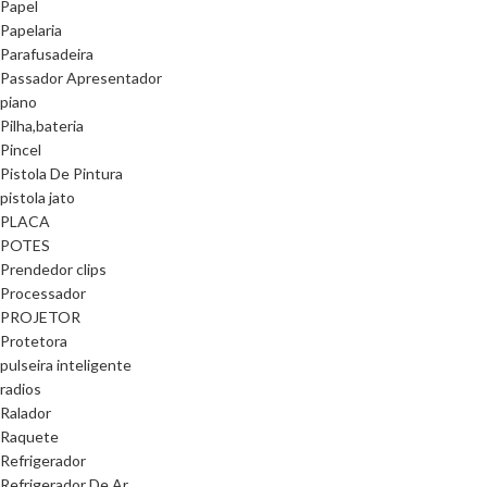
Papel
Papelaria
Parafusadeira
Passador Apresentador
piano
Pilha,bateria
Pincel
Pistola De Pintura
pistola jato
PLACA
POTES
Prendedor clips
Processador
PROJETOR
Protetora
pulseira inteligente
radios
Ralador
Raquete
Refrigerador
Refrigerador De Ar