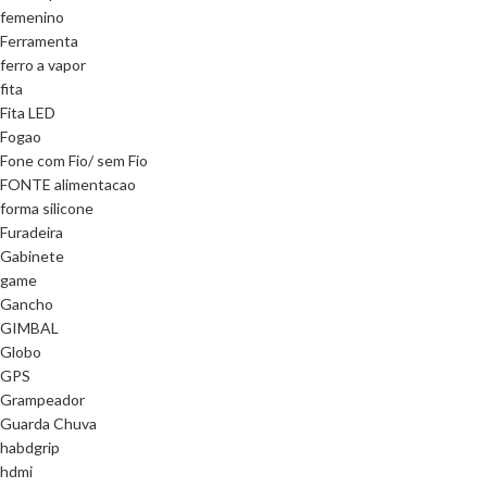
femenino
Ferramenta
ferro a vapor
fita
Fita LED
Fogao
Fone com Fio/ sem Fio
FONTE alimentacao
forma silicone
Furadeira
Gabinete
game
Gancho
GIMBAL
Globo
GPS
Grampeador
Guarda Chuva
habdgrip
hdmi