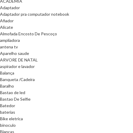
ACADEMIA
Adaptador
Adaptador pra computador notebook
Afiador
Alicate
Almofada Encosto De Pescoço
ampliadora
antena tv
Aparelho saude
ARVORE DE NATAL
aspirador e lavador
Balança
Banqueta /Cadeira
Baralho
Bastao de led
Bastao De Selfie
Batedor
baterias
Bike eletrica
binoculo
Blanças