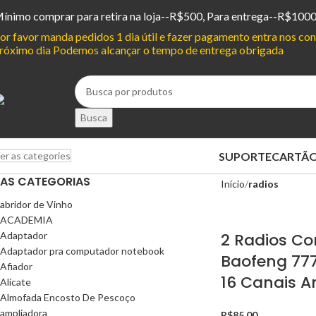
ínimo comprar para retira na loja--R$500, Para entrega--R$100
or favor manda pedidos 1 dia útil e fazer pagamento entra nos c
róximo dia Podemos alcançar o tempo de entrega obrigada
Busca
SUPORTE
CARTÃO
er as categories
AS CATEGORIAS
Início
radios
abridor de Vinho
ACADEMIA
Adaptador
2 Radios C
Adaptador pra computador notebook
Baofeng 777
Afiador
16 Canais 
Alicate
Almofada Encosto De Pescoço
ampliadora
R$
85,00