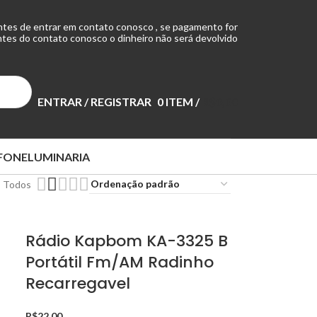
ntes de entrar em contato conosco , se pagamento for
tes do contato conosco o dinheiro não será devolvido
ENTRAR / REGISTRAR
0
ITEM
/
R$
0,00
FONE
LUMINARIA
Todos
Rádio Kapbom KA-3325 B
Portátil Fm/AM Radinho
Recarregavel
R$
22,00