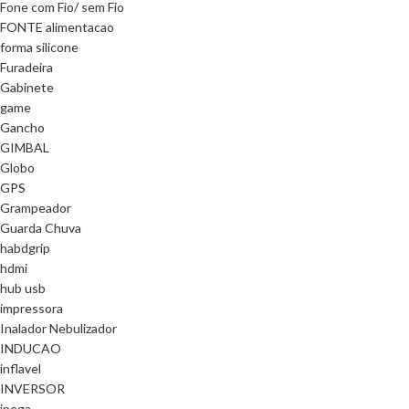
Fone com Fio/ sem Fio
FONTE alimentacao
forma silicone
Furadeira
Gabinete
game
Gancho
GIMBAL
Globo
GPS
Grampeador
Guarda Chuva
habdgrip
hdmi
hub usb
impressora
Inalador Nebulizador
INDUCAO
inflavel
INVERSOR
ipega