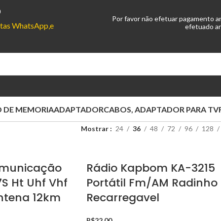
0
Por favor não efetuar pagamento a
ontas WhatsApp,e
efetuado an
 DE MEMORIA
ADAPTADOR
CABOS, ADAPTADOR PARA TV
Mostrar
24
36
48
72
96
128
omunicação
Rádio Kapbom KA-3215
S Ht Uhf Vhf
Portátil Fm/AM Radinho
Antena 12km
Recarregavel
R$
22,00