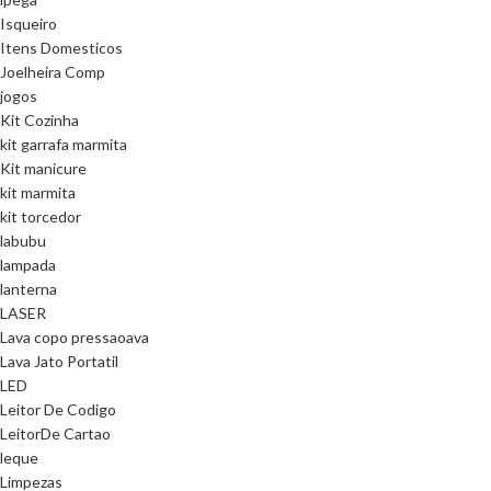
Isqueiro
Itens Domesticos
Joelheira Comp
jogos
Kit Cozinha
kit garrafa marmita
Kit manicure
kit marmita
kit torcedor
labubu
lampada
lanterna
LASER
Lava copo pressaoava
Lava Jato Portatil
LED
Leitor De Codigo
LeitorDe Cartao
leque
Limpezas