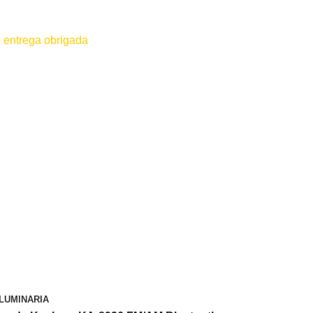
 entrega obrigada
 for efetuado antes do contato conosco o dinheiro não será devolvido
LUMINARIA