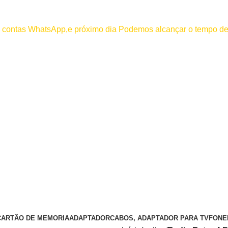
000
os contas WhatsApp,e próximo dia Podemos alcançar o tempo de
 efetuar pagamento antes de entrar em contato conosco , se pagamento
CARTÃO DE MEMORIA
ADAPTADOR
CABOS, ADAPTADOR PARA TV
FONE