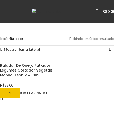
0
R$
0,0
Início
Ralador
Exibindo um único resultado
Mostrar barra lateral
Ralador De Queijo Fatiador
Legumes Cortador Vegetais
Manual Leon MM-809
R$
55,00
ADICIONAR AO CARRINHO