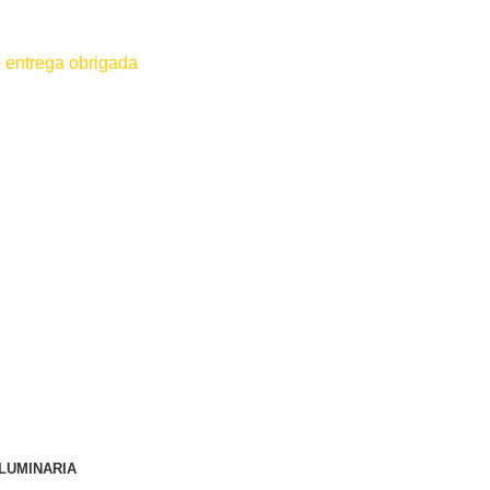
 entrega obrigada
 for efetuado antes do contato conosco o dinheiro não será devolvido
LUMINARIA