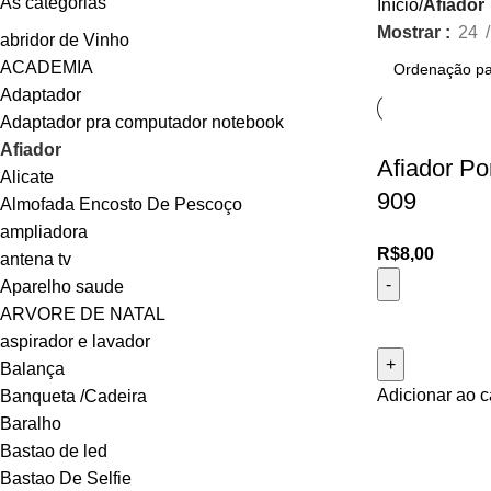
As categorias
Início
Afiador
Mostrar
24
abridor de Vinho
ACADEMIA
Adaptador
Adaptador pra computador notebook
Afiador
Afiador P
Alicate
909
Almofada Encosto De Pescoço
ampliadora
R$
8,00
antena tv
Aparelho saude
ARVORE DE NATAL
aspirador e lavador
Balança
Adicionar ao c
Banqueta /Cadeira
Baralho
Bastao de led
Bastao De Selfie