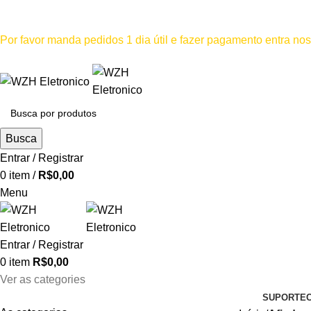
Mínimo comprar para retira na loja--R$500, Para entrega--R$1
Por favor manda pedidos 1 dia útil e fazer pagamento entra n
Por favor não
Busca
Entrar / Registrar
0
item
/
R$
0,00
Menu
Entrar / Registrar
0
item
R$
0,00
Ver as categories
SUPORTE