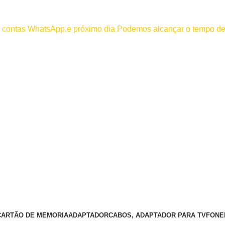
000
os contas WhatsApp,e próximo dia Podemos alcançar o tempo de
 efetuar pagamento antes de entrar em contato conosco , se pagamento
CARTÃO DE MEMORIA
ADAPTADOR
CABOS, ADAPTADOR PARA TV
FONE