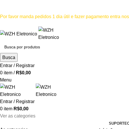
Mínimo comprar para retira na loja--R$500, Para entrega--R$1
Por favor manda pedidos 1 dia útil e fazer pagamento entra n
Por favor não
Busca
Entrar / Registrar
0
item
/
R$
0,00
Menu
Entrar / Registrar
0
item
R$
0,00
Ver as categories
SUPORTE