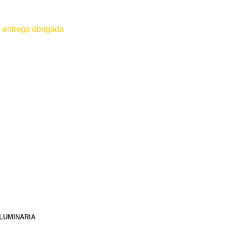
 entrega obrigada
 for efetuado antes do contato conosco o dinheiro não será devolvido
LUMINARIA