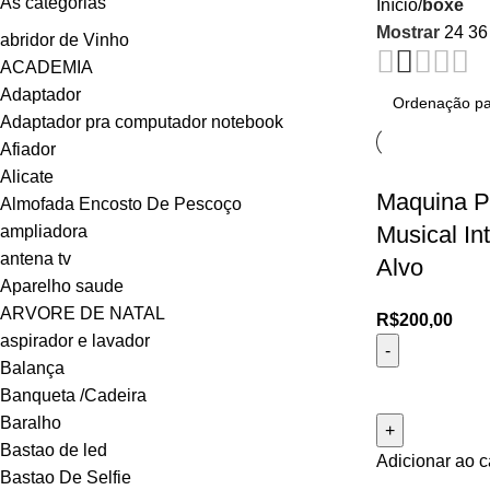
As categorias
Início
boxe
Mostrar
24
3
abridor de Vinho
ACADEMIA
Adaptador
Adaptador pra computador notebook
Afiador
Alicate
Maquina P
Almofada Encosto De Pescoço
Musical In
ampliadora
antena tv
Alvo
Aparelho saude
ARVORE DE NATAL
R$
200,00
aspirador e lavador
Balança
Banqueta /Cadeira
Baralho
Bastao de led
Adicionar ao c
Bastao De Selfie