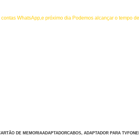
000
os contas WhatsApp,e próximo dia Podemos alcançar o tempo de
 efetuar pagamento antes de entrar em contato conosco , se pagamento
CARTÃO DE MEMORIA
ADAPTADOR
CABOS, ADAPTADOR PARA TV
FONE