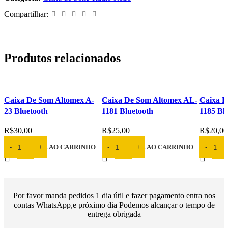
Compartilhar:
Produtos relacionados
Caixa De Som Altomex A-
Caixa De Som Altomex AL-
Caixa D
23 Bluetooth
1181 Bluetooth
1185 Bl
R$
30,00
R$
25,00
R$
20,00
ADICIONAR AO CARRINHO
ADICIONAR AO CARRINHO
ADICI
Por favor manda pedidos 1 dia útil e fazer pagamento entra nos
contas WhatsApp,e próximo dia Podemos alcançar o tempo de
entrega obrigada