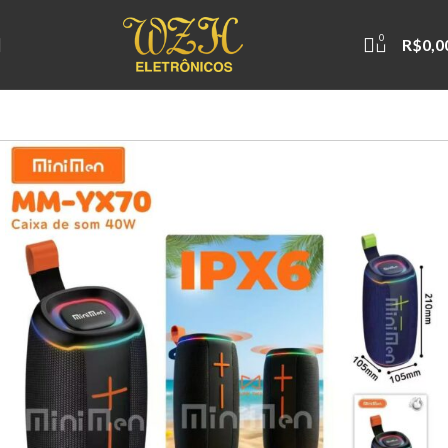
0
R$
0,0