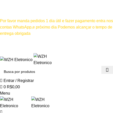
0
Mínimo comprar para retira na loja--R$500, Para entrega--
R$1000
Por favor manda pedidos 1 dia útil e fazer pagamento entra nos
contas WhatsApp,e próximo dia Podemos alcançar o tempo de
entrega obrigada
Por favor não efetuar pagamento antes de entrar em contato conosco
, se pagamento for efetuado antes do contato conosco o dinheiro não
será devolvido
Entrar / Registrar
0
R$
0,00
Menu