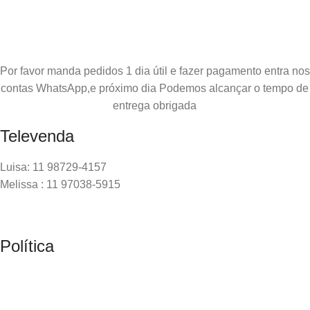
Por favor manda pedidos 1 dia útil e fazer pagamento entra nos
contas WhatsApp,e próximo dia Podemos alcançar o tempo de
entrega obrigada
Televenda
Luisa: 11 98729-4157
Melissa : 11 97038-5915
Política
Mínimo comprar para retira na loja–R$500, Para entrega–
R$1000