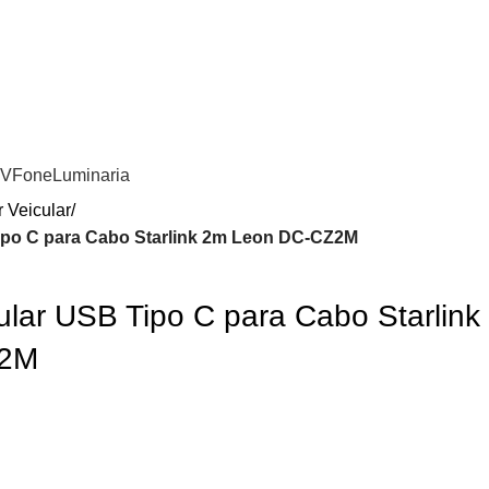
 antes de entrar em contato conosco , se pagamento for efetuado ant
do contato conosco o dinheiro não será devolvi
Entrar / Registrar
0
item
/
R$
0,
TV
Fone
Luminaria
 Veicular
ipo C para Cabo Starlink 2m Leon DC-CZ2M
ular USB Tipo C para Cabo Starlink
Z2M