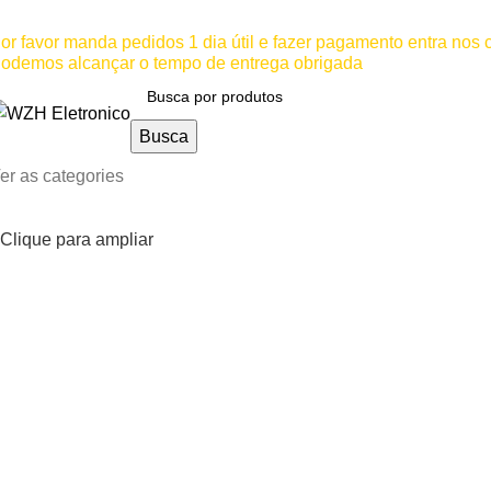
ínimo comprar para retira na loja--R$500, Para entrega--R$10
or favor manda pedidos 1 dia útil e fazer pagamento entra nos
odemos alcançar o tempo de entrega obrigada
Busca
er as categories
Clique para ampliar