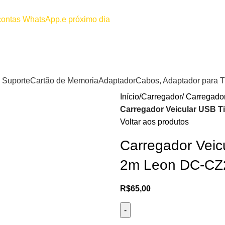
00
Por favor não efetuar pagamento
 contas WhatsApp,e próximo dia
Suporte
Cartão de Memoria
Adaptador
Cabos, Adaptador para 
Início
Carregador/ Carregador
Carregador Veicular USB T
Voltar aos produtos
Carregador Veic
2m Leon DC-C
R$
65,00