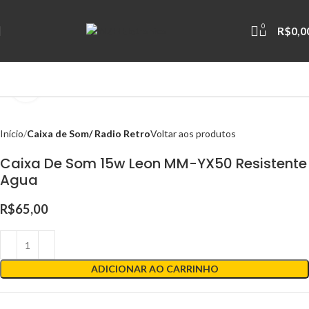
0
R$
0,0
Clique para ampliar
Início
Caixa de Som/ Radio Retro
Voltar aos produtos
Caixa De Som 15w Leon MM-YX50 Resistente
Agua
R$
65,00
ADICIONAR AO CARRINHO