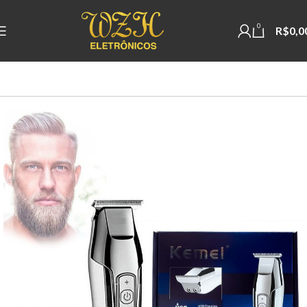
0
R$
0,0