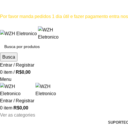
Mínimo comprar para retira na loja--R$500, Para entrega--R$1
Por favor manda pedidos 1 dia útil e fazer pagamento entra n
Por favor não
Busca
Entrar / Registrar
0
item
/
R$
0,00
Menu
Entrar / Registrar
0
item
R$
0,00
Ver as categories
SUPORTE