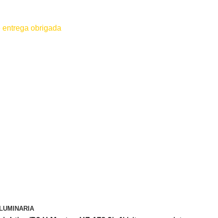
 entrega obrigada
 for efetuado antes do contato conosco o dinheiro não será devolvido
LUMINARIA