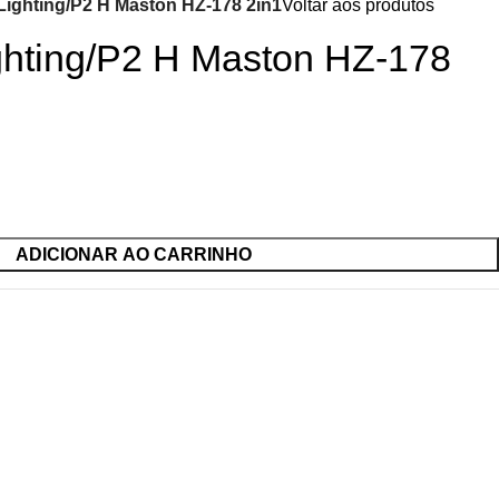
Lighting/P2 H Maston HZ-178 2in1
Voltar aos produtos
ghting/P2 H Maston HZ-178
ADICIONAR AO CARRINHO