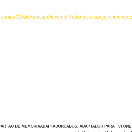
000
os contas WhatsApp,e próximo dia Podemos alcançar o tempo de
 efetuar pagamento antes de entrar em contato conosco , se pagamento
CARTÃO DE MEMORIA
ADAPTADOR
CABOS, ADAPTADOR PARA TV
FONE