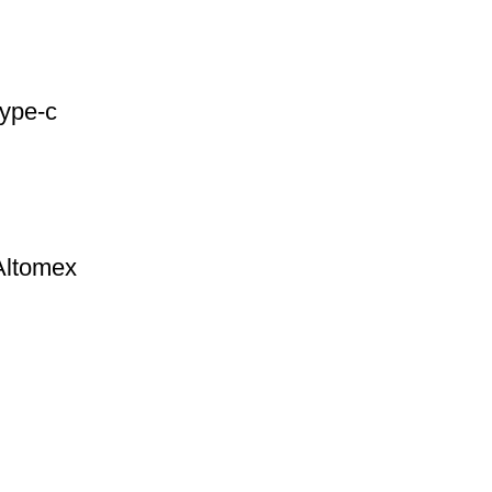
type-c
Altomex