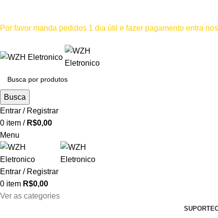
Mínimo comprar para retira na loja--R$500, Para entrega--R$1
Por favor manda pedidos 1 dia útil e fazer pagamento entra n
Por favor não
Busca
Entrar / Registrar
0
item
/
R$
0,00
Menu
Entrar / Registrar
0
item
R$
0,00
Ver as categories
SUPORTE