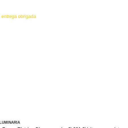
 entrega obrigada
 for efetuado antes do contato conosco o dinheiro não será devolvido
LUMINARIA