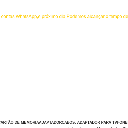
000
os contas WhatsApp,e próximo dia Podemos alcançar o tempo de
 efetuar pagamento antes de entrar em contato conosco , se pagamento
CARTÃO DE MEMORIA
ADAPTADOR
CABOS, ADAPTADOR PARA TV
FONE