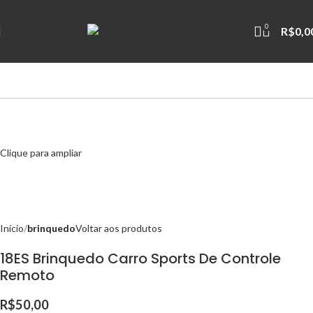
0
R$
0,0
Clique para ampliar
Início
brinquedo
Voltar aos produtos
18ES Brinquedo Carro Sports De Controle
Remoto
R$
50,00