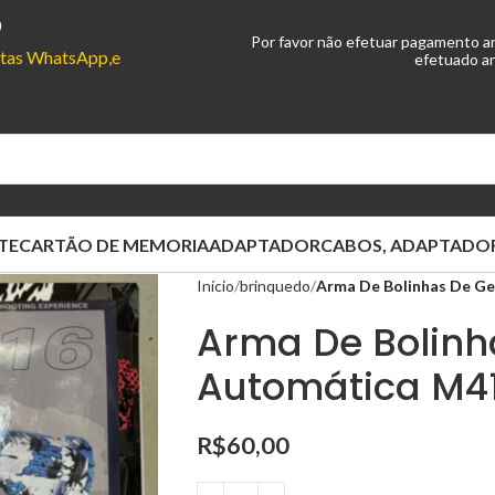
0
Por favor não efetuar pagamento a
ontas WhatsApp,e
efetuado an
TE
CARTÃO DE MEMORIA
ADAPTADOR
CABOS, ADAPTADOR
Início
brinquedo
Arma De Bolinhas De Ge
Arma De Bolinha
Automática M4
R$
60,00