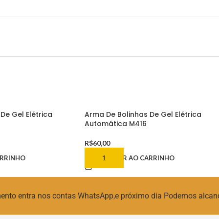
De Gel Elétrica
Arma De Bolinhas De Gel Elétrica
Automática M416
R$
60,00
ARRINHO
ADICIONAR AO CARRINHO
amento entra nos contas WhatsApp,e próximo dia Podemos alcan