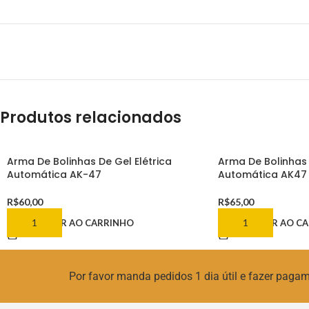
Produtos relacionados
Arma De Bolinhas De Gel Elétrica
Arma De Bolinhas 
Automática AK-47
Automática AK47
R$
60,00
R$
65,00
ADICIONAR AO CARRINHO
ADICIONAR AO C
Por favor manda pedidos 1 dia útil e fazer pag