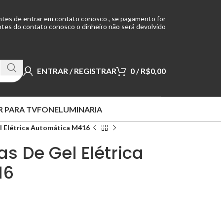
ntes de entrar em contato conosco , se pagamento for
tes do contato conosco o dinheiro não será devolvido
ENTRAR / REGISTRAR
0
/
R$
0,00
 PARA TV
FONE
LUMINARIA
l Elétrica Automática M416
s De Gel Elétrica
16