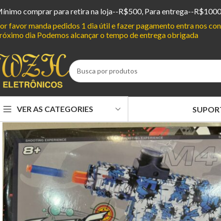
ínimo comprar para retira na loja--R$500, Para entrega--R$100
or favor manda pedidos 1 dia útil e fazer pagamento entra nos c
róximo dia Podemos alcançar o tempo de entrega obrigada
VER AS CATEGORIES
SUPOR