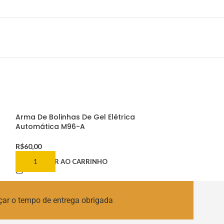
Arma De Bolinhas De Gel Elétrica
Arma De Bolinh
Automática M96-A
Automática MP
R$
60,00
R$
60,00
ADICIONAR AO CARRINHO
ADICIONAR AO
çar o tempo de entrega obrigada