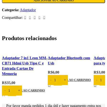
ADICIONAR AO CARRINHO
Categoria:
Adaptador
Compartilhar:
Produtos relacionados
Adaptador 7 in1 Leon MM-
Adaptador Bluetooth com
Adaptad
CB71 Hdmi Usb Tipo C e
Usb
para typ
Entrada Cartao De
R$
6,00
R$
3,00
Memoria
Adaptador Bluetooth com Usb quantidade
Adaptador
ADICIONAR AO CARRINHO
ADICI
R$
35,00
Adaptador 7 in1 Leon MM-CB71 Hdmi Usb Tipo C e Entrada Cartao De Mem
ADICIONAR AO CARRINHO
Por favor manda pedidos 1 dia útil e fazer pagamento entra nos