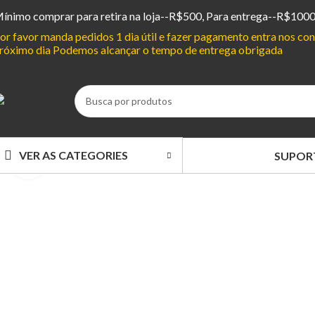
ínimo comprar para retira na loja--R$500, Para entrega--R$100
or favor manda pedidos 1 dia útil e fazer pagamento entra nos c
róximo dia Podemos alcançar o tempo de entrega obrigada
VER AS CATEGORIES
SUPOR
Clique para ampliar