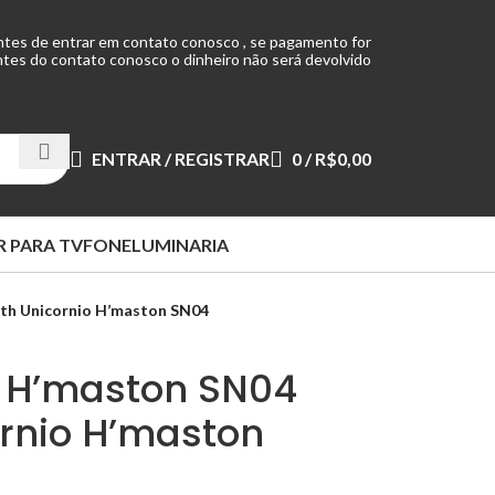
ntes de entrar em contato conosco , se pagamento for
tes do contato conosco o dinheiro não será devolvido
ENTRAR / REGISTRAR
0
/
R$
0,00
 PARA TV
FONE
LUMINARIA
th Unicornio H’maston SN04
 H’maston SN04
ornio H’maston