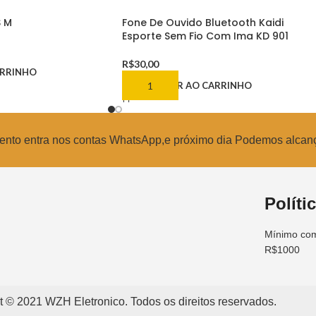
S M
Fone De Ouvido Bluetooth Kaidi
Esporte Sem Fio Com Ima KD 901
R$
30,00
ARRINHO
ADICIONAR AO CARRINHO
amento entra nos contas WhatsApp,e próximo dia Podemos alcan
Políti
Mínimo com
R$1000
t © 2021 WZH Eletronico. Todos os direitos reservados.