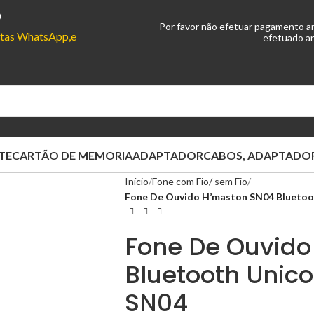
0
Por favor não efetuar pagamento a
ontas WhatsApp,e
efetuado an
TE
CARTÃO DE MEMORIA
ADAPTADOR
CABOS, ADAPTADOR
Início
Fone com Fio/ sem Fio
Fone De Ouvido H’maston SN04 Bluetoo
Fone De Ouvido
Bluetooth Unic
SN04