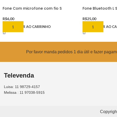
Fone Com microfone com fio S
Fone Bluetooth L 
R$
6,00
R$
25,00
ADICIONAR AO CARRINHO
ADICIONAR AO C
Por favor manda pedidos 1 dia útil e fazer pag
Televenda
Luisa: 11 98729-4157
Melissa : 11 97038-5915
Copyrigh