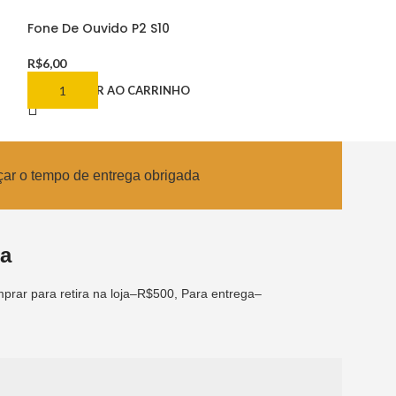
Fone De Ouvido P2 S10
Fone H’maston
Gatinho Com F
R$
6,00
R$
40,00
ADICIONAR AO CARRINHO
ADICIONAR AO
çar o tempo de entrega obrigada
ca
prar para retira na loja–R$500, Para entrega–