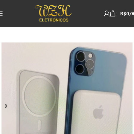
0
R$
0,0