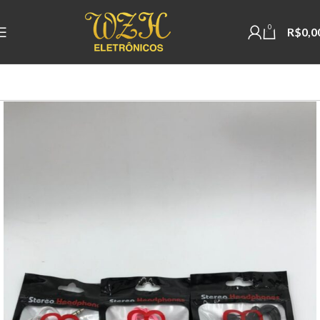
0
R$
0,0