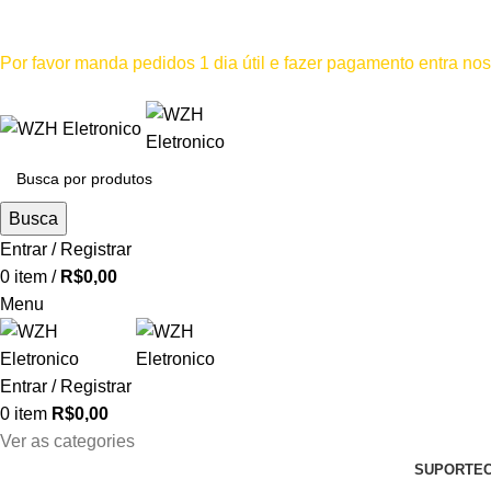
Mínimo comprar para retira na loja--R$500, Para entrega--R$1
Por favor manda pedidos 1 dia útil e fazer pagamento entra n
Por favor não
Busca
Entrar / Registrar
0
item
/
R$
0,00
Menu
Entrar / Registrar
0
item
R$
0,00
Ver as categories
SUPORTE