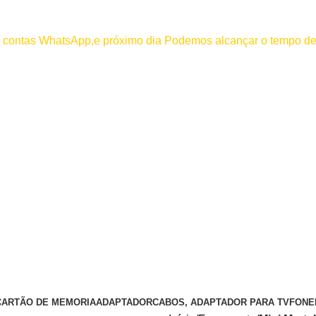
000
os contas WhatsApp,e próximo dia Podemos alcançar o tempo de
 efetuar pagamento antes de entrar em contato conosco , se pagamento
CARTÃO DE MEMORIA
ADAPTADOR
CABOS, ADAPTADOR PARA TV
FONE