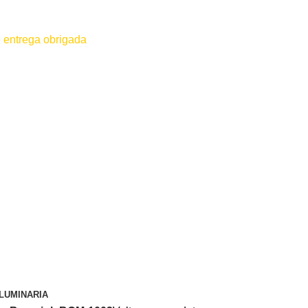
 entrega obrigada
 for efetuado antes do contato conosco o dinheiro não será devolvido
LUMINARIA