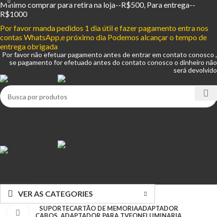
0
Mínimo comprar para retira na loja--R$500, Para entrega--
R$1000
Por favor manda pedidos 1 dia útil e fazer pagamento entra nos
contas WhatsApp,e próximo dia Podemos alcançar o tempo de
entrega obrigada
Por favor não efetuar pagamento antes de entrar em contato conosco ,
se pagamento for efetuado antes do contato conosco o dinheiro não
será devolvido
Entrar / Registrar
0
R$
0,00
Menu
R$
0,00
VER AS CATEGORIES
SUPORTE
CARTÃO DE MEMORIA
ADAPTADOR
Clique para ampliar
CABOS, ADAPTADOR PARA TV
FONE
LUMINARIA