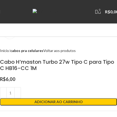
0
R$
0,0
Clique para ampliar
Início
cabos pra celulares
Voltar aos produtos
Cabo H’maston Turbo 27w Tipo C para Tipo
C HB16-CC 1M
R$
6,00
ADICIONAR AO CARRINHO