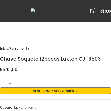
0
R$
0,0
Clique para ampliar
Início
Ferramenta
Chave Soquete 12pecas Lukton GJ-3503
R$
45,00
ADICIONAR AO CARRINHO
Categoria:
Ferramenta