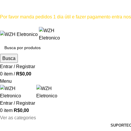
Mínimo comprar para retira na loja--R$500, Para entrega--R$1
Por favor manda pedidos 1 dia útil e fazer pagamento entra n
Por favor não
Busca
Entrar / Registrar
0
item
/
R$
0,00
Menu
Entrar / Registrar
0
item
R$
0,00
Ver as categories
SUPORTE