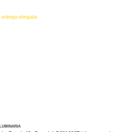
 entrega obrigada
 for efetuado antes do contato conosco o dinheiro não será devolvido
LUMINARIA