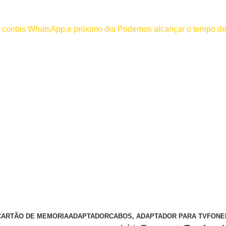
000
os contas WhatsApp,e próximo dia Podemos alcançar o tempo de
 efetuar pagamento antes de entrar em contato conosco , se pagamento
CARTÃO DE MEMORIA
ADAPTADOR
CABOS, ADAPTADOR PARA TV
FONE