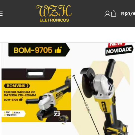
0
R$
0,0