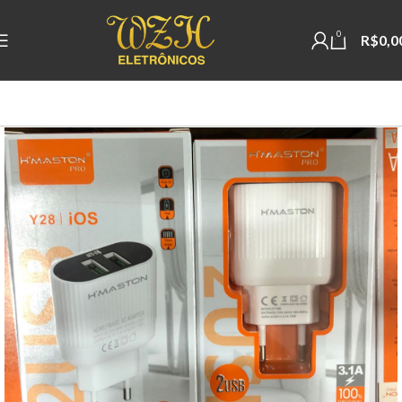
0
R$
0,0