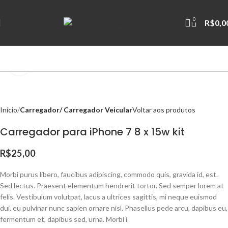
0
R$
0,0
Clique para ampliar
Início
Carregador/ Carregador Veicular
Voltar aos produtos
Carregador para iPhone 7 8 x 15w kit
R$
25,00
Morbi purus libero, faucibus adipiscing, commodo quis, gravida id, est.
Sed lectus. Praesent elementum hendrerit tortor. Sed semper lorem at
felis. Vestibulum volutpat, lacus a ultrices sagittis, mi neque euismod
dui, eu pulvinar nunc sapien ornare nisl. Phasellus pede arcu, dapibus eu,
fermentum et, dapibus sed, urna. Morbi i