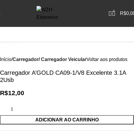
0
R$
0,0
Clique para ampliar
Início
Carregador/ Carregador Veicular
Voltar aos produtos
Carregador A’GOLD CA09-1/V8 Excelente 3.1A
2Usb
R$
12,00
ADICIONAR AO CARRINHO