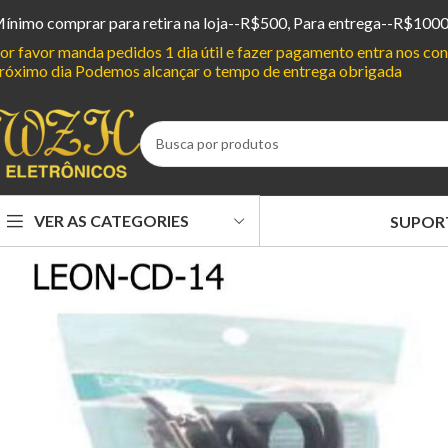
ínimo comprar para retira na loja--R$500, Para entrega--R$100
or favor manda pedidos 1 dia útil e fazer pagamento entra nos c
róximo dia Podemos alcançar o tempo de entrega obrigada
VER AS CATEGORIES
SUPOR