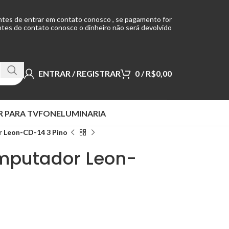
ntes de entrar em contato conosco , se pagamento for
tes do contato conosco o dinheiro não será devolvido
ENTRAR / REGISTRAR
0
/
R$
0,00
 PARA TV
FONE
LUMINARIA
 Leon-CD-14 3 Pino
mputador Leon-