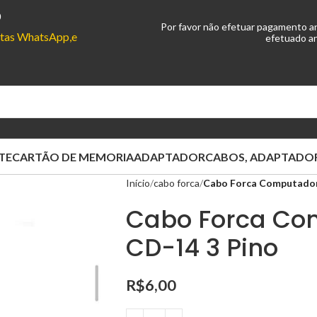
0
Por favor não efetuar pagamento a
ontas WhatsApp,e
efetuado an
TE
CARTÃO DE MEMORIA
ADAPTADOR
CABOS, ADAPTADOR
Início
cabo forca
Cabo Forca Computador
Cabo Forca Co
CD-14 3 Pino
R$
6,00