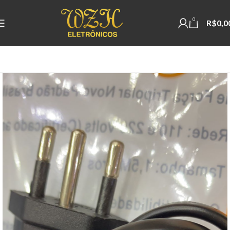
0
R$
0,0