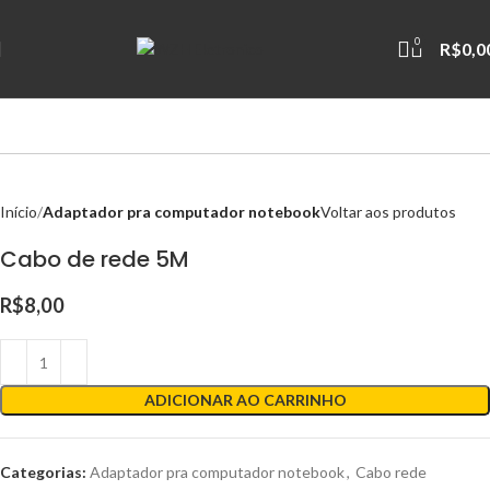
0
R$
0,0
Início
Adaptador pra computador notebook
Voltar aos produtos
Cabo de rede 5M
R$
8,00
ADICIONAR AO CARRINHO
Categorias:
Adaptador pra computador notebook
,
Cabo rede