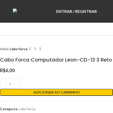
ENTRAR / REGISTRAR
R$
0,
Clique para ampliar
Início
cabo forca
Cabo Forca Computador Leon-CD-13 3 Reto
R$
6,00
ADICIONAR AO CARRINHO
Categoria:
cabo forca