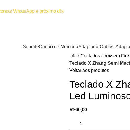
00
Por favor não efetuar pagamento
 contas WhatsApp,e próximo dia
Suporte
Cartão de Memoria
Adaptador
Cabos, Adapta
Início
Teclados com/sem Fio
Teclado X Zhang Semi Mecâ
Voltar aos produtos
Teclado X Z
Led Luminoso
R$
60,00