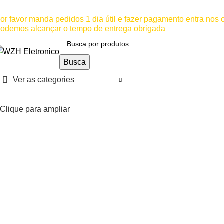
ínimo comprar para retira na loja--R$500, Para entrega--R$10
or favor manda pedidos 1 dia útil e fazer pagamento entra nos
odemos alcançar o tempo de entrega obrigada
Busca
Ver as categories
Clique para ampliar