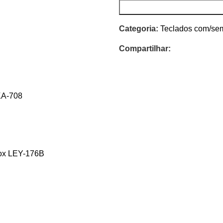
Categoria:
Teclados com/se
Compartilhar:
KA-708
mox LEY-176B