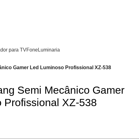
 antes de entrar em contato conosco , se pagamento for efetuado ant
do contato conosco o dinheiro não será devolvi
Entrar / Registrar
0
/
R$
0,
dor para TV
Fone
Luminaria
nico Gamer Led Luminoso Profissional XZ-538
hang Semi Mecânico Gamer
 Profissional XZ-538