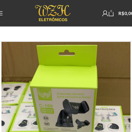
0
R$
0,0